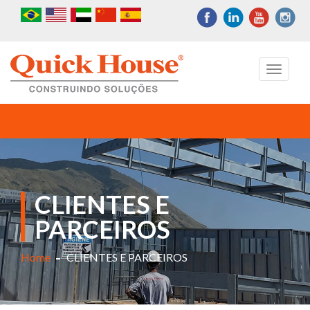
Toggle
navigati
CLIENTES E
PARCEIROS
Home
CLIENTES E PARCEIROS