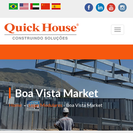
Toggle
navigati
Boa Vista Market
Home
Lojas Modulares
- Boa Vista Market