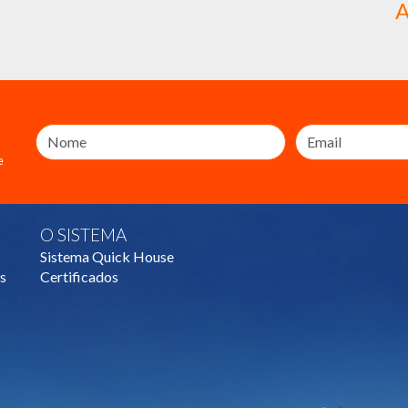
A
e
O SISTEMA
Sistema Quick House
s
Certificados